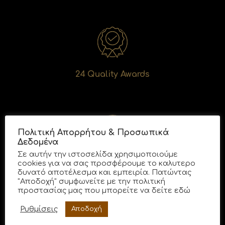
24 Quality Awards
Πολιτική Απορρήτου & Προσωπικά
Δεδομένα
Σε αυτήν την ιστοσελίδα χρησιμοποιούμε
Consumer Award for Best Business 2019
cookies για να σας προσφέρουμε το καλυτερο
δυνατό αποτέλεσμα και εμπειρία. Πατώντας
"Αποδοχή" συμφωνείτε με την πολιτική
προστασίας μας που μπορείτε να δείτε
εδώ
Ρυθμίσεις
Αποδοχή