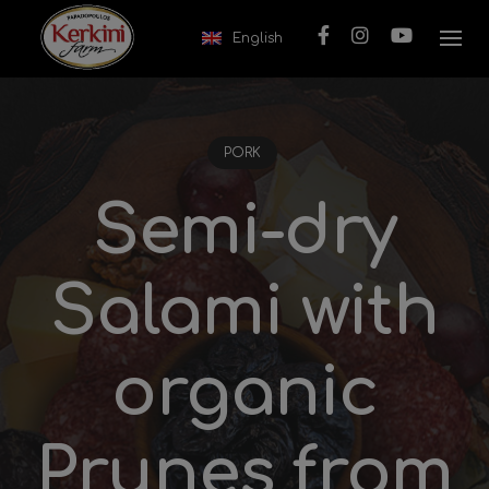
Skip to content
English
PORK
Semi-dry
Salami with
organic
Prunes from