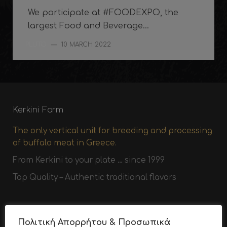
We participate at #FOODEXPO, the
largest Food and Beverage...
PLUTO
—
10 MARCH 2022
Kerkini Farm
The only vertical unit for breeding and processing
of buffalo meat in Greece.
From Kerkini to your plate … since 1999
Top Quality – Authentic traditional flavors
Contact
Πολιτική Απορρήτου & Προσωπικά