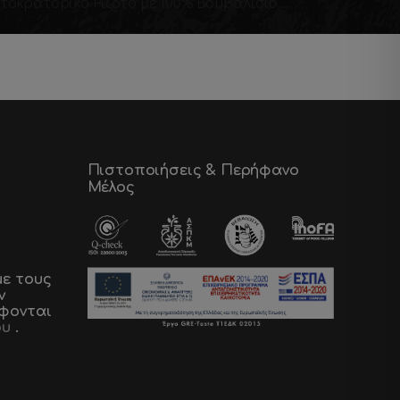
Aυτοκρατορικό Ριζότο με 100% Βουβαλίσιο Καβουρμά από τον Μάγειρα Βασίλη Γαλανό
Πιστοποιήσεις & Περήφανο
Μέλος
ε τους
ν
φονται
ου
.