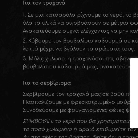
Για τον τραχανά
Σε μια κατσαρόλα ρίχνουμε το νερό, το 
όλα τα υλικά να σιγοβράσουν σε μέτρια φωτ
Ανακατεύουμε συχνά ελέγχοντας να μην κο
Κόβουμε τον βουβαλίσιο καβουρμά σε κύβ
λεπτά μέχρι να βγάλουν τα αρώματά τους.
Μόλις χυλωσει η τραχανόσουπα, σβήνουμ
βουβαλίσιου καβουρμά μας, ανακατεύοντα
Για το σερβίρισμα
Σερβίρουμε τον τραχανά μας σε βαθύ πιάτο
Πασπαλίζουμε με φρεσκοτριμμένο μαύρο π
Συνοδεύουμε με φρυγανισμένες φέτες ψωμιο
ΣΥΜΒΟΥΛΗ: το νερό που θα χρησιμοποιήσετ
το ποσό χυλωμένο ή αραιό επιθυμείτε τον
Αν στο τέλος της βράσης, δείτε ότι ο τρα