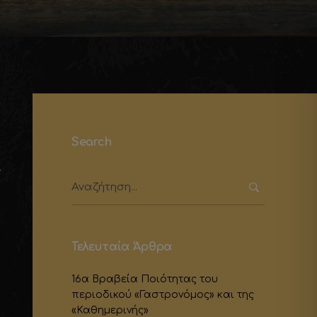
Search
Search for:
Τελευταία Άρθρα
16α Βραβεία Ποιότητας του
περιοδικού «Γαστρονόμος» και της
«Καθημερινής»