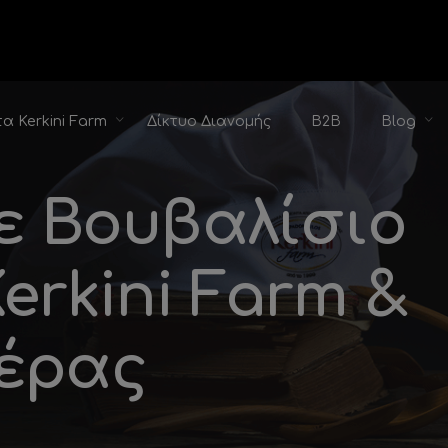
α Kerkini Farm
Δίκτυο Διανομής
B2B
Blog
ε Βουβαλίσιο
rkini Farm &
ιέρας