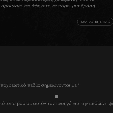
 αραιώσει και άφηνετε να πάρει μια βράση.
ΜΟΙΡΑΣΤΕΊΤΕ ΤΟ
υποχρεωτικά πεδία σημειώνονται με
*
E-mail*
Name*
Websit
ιστότοπο μου σε αυτόν τον πλοηγό για την επόμενη 