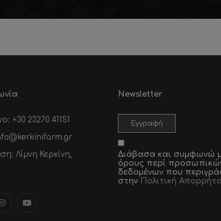
Παραδοσιακές “Πλάβες” Κερκίνης με Βουβαλίσιο Καβουρμά Kerkini Farm
ωνία
Newsletter
νο:
+30 23270 41151
nfo@kerkinifarm.gr
νση:
Διάβασα και συμφωνώ μ
Λίμνη Κερκίνη,
όρους περί προσωπικώ
δεδομένων που περιγρά
στην
Πολιτική Απορρήτ