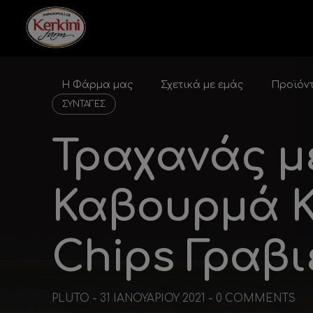
Skip to content
Η Φάρμα μας
Σχετικά με εμάς
Προϊόντ
ΣΥΝΤΑΓΈΣ
Τραχανάς μ
Καβουρμά Ke
Chips Γραβ
PLUTO
-
31 ΙΑΝΟΥΑΡΊΟΥ 2021
-
0 COMMENTS