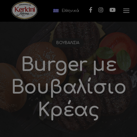
Skip to content
Ελληνικά
ΒΟΥΒΑΛΊΣΙΑ
Burger µε
Bουβαλίσιο
Κρέας