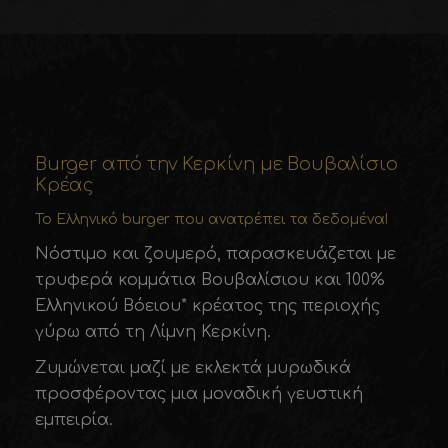
Burger από την Κερκίνη µε Bουβαλίσιο
Κρέας
Το Ελληνικό burger που ανατρέπει τα δεδομένα!
Νόστιµο και ζουµερό, παρασκευάζεται µε
τρυφερά κοµµάτια Βουβαλίσιου και 100%
Ελληνικού Βόειου* κρέατος της περιοχής
γύρω από τη Λίµνη Κερκίνη.
Ζυµώνεται µαζί µε εκλεκτά µυρωδικά
προσφέροντας µια µοναδική γευστική
εµπειρία.